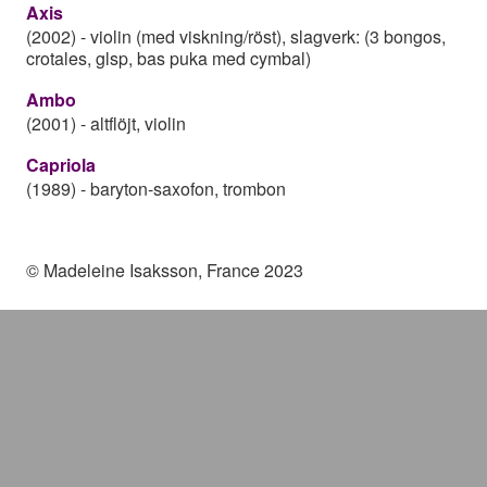
Axis
(2002)
-
violin (med viskning/röst), slagverk: (3 bongos,
crotales, glsp, bas puka med cymbal)
Ambo
(2001)
-
altflöjt, violin
Capriola
(1989)
-
baryton-saxofon, trombon
© Madeleine Isaksson, France 2023