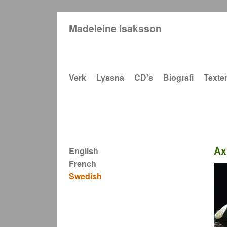
Madeleine Isaksson
Main navigation
Verk
Lyssna
CD's
Biografi
Texte
Ax
English
French
Swedish