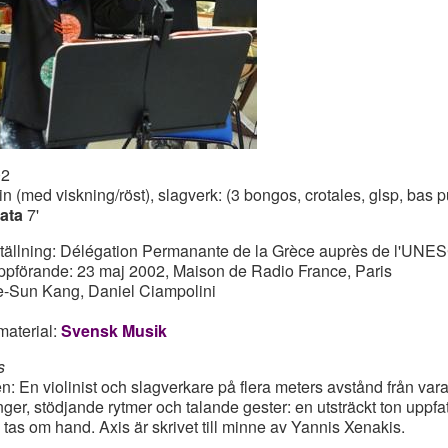
02
lin (med viskning/röst), slagverk: (3 bongos, crotales, glsp, ba
ata
7'
tällning: Délégation Permanante de la Grèce auprès de l'UN
ppförande: 23 maj 2002, Maison de Radio France, Paris
-Sun Kang, Daniel Ciampolini
material:
Svensk Musik
s
n: En violinist och slagverkare på flera meters avstånd från 
nger, stödjande rytmer och talande gester: en utsträckt ton uppfat
 tas om hand. Axis är skrivet till minne av Yannis Xenakis.