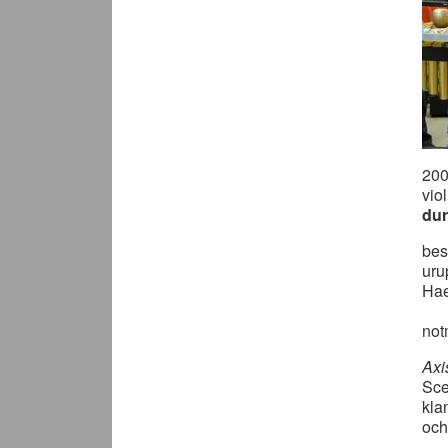
20
vio
dur
bes
uru
Hae
not
Axi
Sce
kla
och