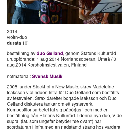
2014
violin-duo
durata
10'
beställning av
duo Gelland
, genom Statens Kulturråd
uruppförande: 1 aug 2014 Norrlandsoperan, Umeå / 3
aug.2014 Korsholmsfestivalen, Finland
notmaterial:
Svensk Musik
2008, under Stockholm New Music, skrev Madeleine
Isaksson violinduon Infra för Duo Gelland som beställts
av festivalen. Strax därefter började Isaksson och Duo
Gelland diskutera tankar om ett systerverk.
Kompositionsarbetet lät sig påbörjas i och med en
beställning från Statens Kulturråd. I denna nya duo, Vide
supra, (lat. som ungefär betyder "se ovan") har
scordaturan i Infra med en nedstämd sträng hos vardera