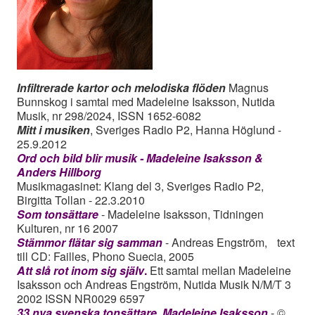
Infiltrerade kartor och melodiska flöden
Magnus
Bunnskog i samtal med Madeleine Isaksson, Nutida
Musik, nr 298/2024, ISSN 1652-6082
Mitt i musiken
, Sveriges Radio P2, Hanna Höglund -
25.9.2012
Ord och bild blir musik - Madeleine Isaksson &
Anders Hillborg
Musikmagasinet: Klang del 3, Sveriges Radio P2,
Birgitta Tollan - 22.3.2010
Som tonsättare
- Madeleine Isaksson, Tidningen
Kulturen, nr 16 2007
Stämmor flätar sig samman
- Andreas Engström, text
till CD: Failles, Phono Suecia, 2005
Att slå rot inom sig själv
.
Ett samtal mellan Madeleine
Isaksson och Andreas Engström, Nutida Musik N/M/T 3
2002 ISSN NR0029 6597
33 nya svenska tonsättare, Madeleine Isaksson
- ©