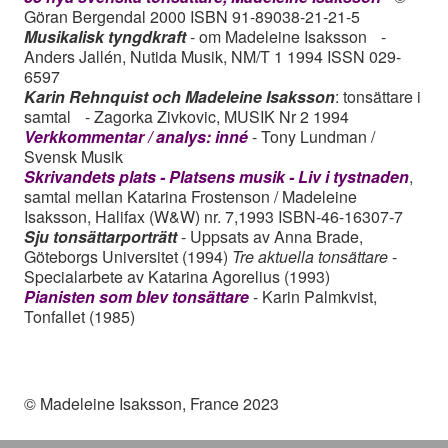
Göran Bergendal 2000 ISBN 91-89038-21-21-5
Musikalisk tyngdkraft
- om Madeleine Isaksson -
Anders Jallén, Nutida Musik, NM/T 1 1994 ISSN 029-
6597
Karin Rehnquist och Madeleine Isaksson
: tonsättare i
samtal - Zagorka Zivkovic, MUSIK Nr 2 1994
Verkkommentar / analys: inné
- Tony Lundman /
Svensk Musik
Skrivandets plats - Platsens musik - Liv i tystnaden
,
samtal mellan Katarina Frostenson / Madeleine
Isaksson, Halifax (W&W) nr. 7,1993
ISBN-46-16307-7
Sju tonsättarporträtt
- Uppsats av Anna Brade,
Göteborgs Universitet (1994)
Tre aktuella tonsättare
-
Specialarbete av Katarina Agorelius (1993)
Pianisten som blev tonsättare
- Karin Palmkvist,
Tonfallet (1985)
© Madeleine Isaksson, France 2023