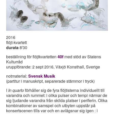
2016
flöjt-kvartett
durata
8'30
beställning för flöjtkvartetten
40f
med stöd av Statens
Kulturråd
uruppförande: 2 sept 2016, Växjö Konsthall, Sverige
notmaterial:
Svensk Musik
(partitur i manuskript, separerade stämmor i tryck)
I
In quarto
förhåller sig de fyra flöjtisterna individuellt till
varandra och rummet: i olika pulser och tempi närmar de
sig ljudande varandra från skilda platser i periferin. Olika
kombinationer av samspel och utbyten uppstår på
konsertscenen tills var och en avlägsnar sig igen : i