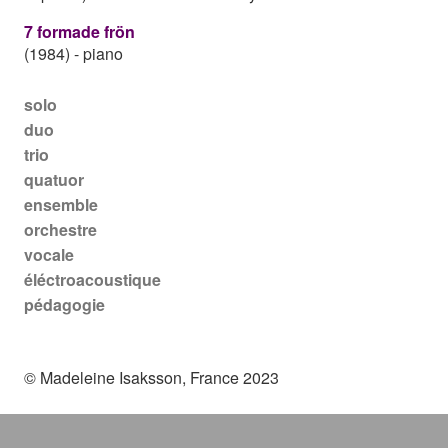
7 formade frön
(1984)
-
piano
Main navigation
solo
duo
trio
quatuor
ensemble
orchestre
vocale
éléctroacoustique
pédagogie
© Madeleine Isaksson, France 2023