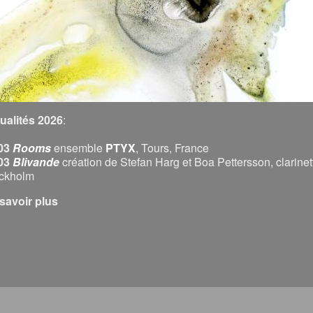
ualités 2026
:
03
Rooms
ensemble
PTYX
, Tours, France
03
Blivande
création de Stefan Harg et Boa Pettersson, clarinett
ckholm
sur Bienvenu(e)!
savoir plus