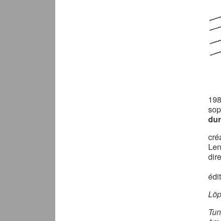
19
sop
dur
cré
Len
dir
édi
Lö
Tun