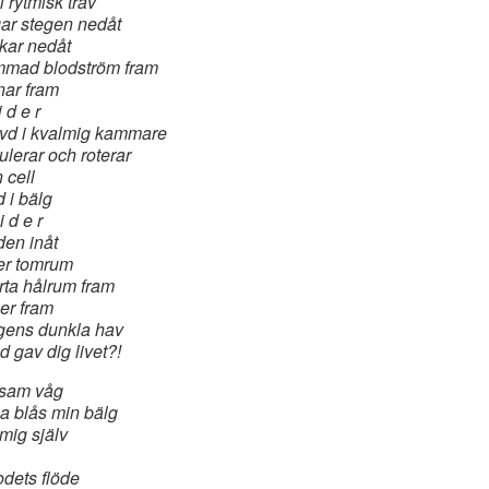
i rytmisk trav
gar stegen nedåt
kar nedåt
mad blodström fram
ar fram
i d e r
vd i kvalmig kammare
kulerar och roterar
n cell
d i bälg
i d e r
den inåt
er tomrum
rta hålrum fram
er fram
gens dunkla hav
ad gav dig livet?!
sam våg
a blås min bälg
 mig själv
lodets flöde