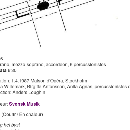
86
rano, mezzo-soprano, accordeon, 5 percussionistes
ata
6'30
ation: 1.4.1987 Maison d'Opèra, Stockholm
a Willemark, Birgitta Antonsson, Anita Agnas, percussionistes
ection: Anders Loughin
teur:
Svensk Musik
p
(Courir / En chaleur)
g het byst