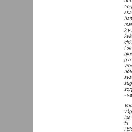
öm 
trö
ska
häm
man
k v 
kvä
cir
i si
blo
g n 
vre
nöt
sva
sug
sor
- v
Var
våg
lös
fri
i b