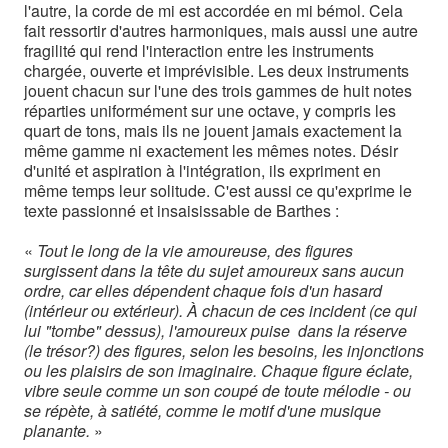
l'autre, la corde de mi est accordée en mi bémol. Cela
fait ressortir d'autres harmoniques, mais aussi une autre
fragilité qui rend l'interaction entre les instruments
chargée, ouverte et imprévisible. Les deux instruments
jouent chacun sur l'une des trois gammes de huit notes
réparties uniformément sur une octave, y compris les
quart de tons, mais ils ne jouent jamais exactement la
même gamme ni exactement les mêmes notes. Désir
d'unité et aspiration à l'intégration, ils expriment en
même temps leur solitude. C'est aussi ce qu'exprime le
texte passionné et insaisissable de Barthes :
«
Tout le long de la vie amoureuse, des figures
surgissent dans la tête du sujet amoureux sans aucun
ordre, car elles dépendent chaque fois d'un hasard
(intérieur ou extérieur). À chacun de ces incident (ce qui
lui "tombe" dessus), l'amoureux puise dans la réserve
(le trésor?) des figures, selon les besoins, les injonctions
ou les plaisirs de son imaginaire. Chaque figure éclate,
vibre seule comme un son coupé de toute mélodie - ou
se répète, à satiété, comme le motif d'une musique
planante.
»