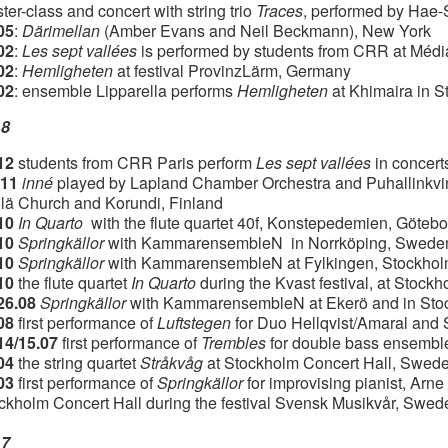
ter-class and concert with string trio
Traces
, performed by Hae-
05
:
Därimellan
(Amber Evans and Neil Beckmann), New York
02
:
Les sept vallées
is performed by students from CRR at Médi
02
:
Hemligheten
at festival ProvinzLärm, Germany
02
: ensemble Lipparella performs
Hemligheten
at Khimaira in 
18
12
students from CRR Paris perform
Les sept vallées
in concert
.11
inné
played by Lapland Chamber Orchestra and Puhallinkvint
tilä Church and Korundi, Finland
10
In Quarto
with the flute quartet 40f, Konstepedemien, Göteb
10
Springkällor
with KammarensembleN in Norrköping, Swede
10
Springkällor
with KammarensembleN at Fylkingen, Stockho
10
the flute quartet
In Quarto
during the Kvast festival, at Stoc
26.08
Springkällor
with KammarensembleN at Ekerö and in Sto
.08
first performance of
Luftstegen
for Duo Hellqvist/Amaral and S
14/15.07
first performance of
Trembles
for double bass ensemble
04
the string quartet
Stråkvåg
at Stockholm Concert Hall, Swed
03
first performance of
Springkällor
for improvising pianist, A
ckholm Concert Hall during the festival Svensk Musikvår, Swed
17