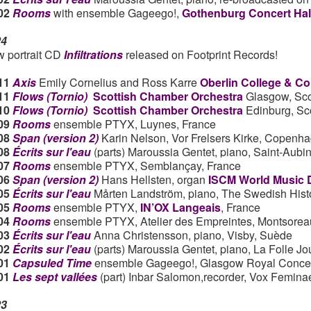
02
Rooms
with ensemble Gageego!,
Gothenburg Concert Hal
24
 portrait CD
Infiltrations
released on Footprint Records!
11
Axis
Emily Cornelius and Ross Karre
Oberlin College & C
.11
Flows (Tornio)
Scottish Chamber Orchestra
Glasgow, Sco
.10
Flows (Tornio)
Scottish Chamber Orchestra
Edinburg, Sc
09
Rooms
ensemble PTYX, Luynes, France
08
Span (version 2)
Karin Nelson, Vor Frelsers Kirke, Copenh
08
Écrits sur l'eau
(parts) Maroussia Gentet, piano,
Saint-Aubin
07
Rooms
ensemble PTYX, Semblançay, France
.06
Span (version 2)
Hans Hellsten, organ
ISCM World Music 
.05
Écrits sur l'eau
Mårten Landström, piano, The Swedish His
05
Rooms
ensemble PTYX,
IN’OX Langeais
, France
04
Rooms
ensemble PTYX, Atelier des Empreintes, Montsorea
.03
Écrits sur l'eau
Anna Christensson, piano, Visby, Suède
02
Écrits sur l'eau
(parts) Maroussia Gentet, piano, La Folle J
.01
Capsuled Time
ensemble Gageego!, Glasgow Royal Concer
.01
Les sept vallées
(part) Inbar Salomon,recorder, Vox Feminae
23