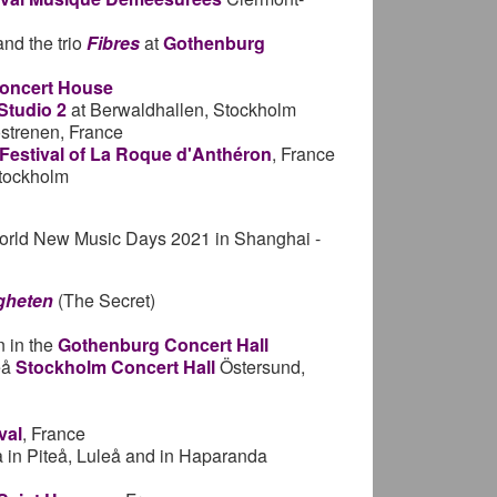
and
the trio
Fibres
at
Gothenburg
oncert House
Studio 2
at Berwaldhallen, Stockholm
ostrenen, France
o Festival of La Roque d'Anthéron
, France
tockholm
 World New Music Days 2021 in Shanghai -
gheten
(The Secret)
n in the
Gothenburg Concert Hall
eå
Stockholm Concert Hall
Östersund,
val
, France
 in Piteå, Luleå and in Haparanda