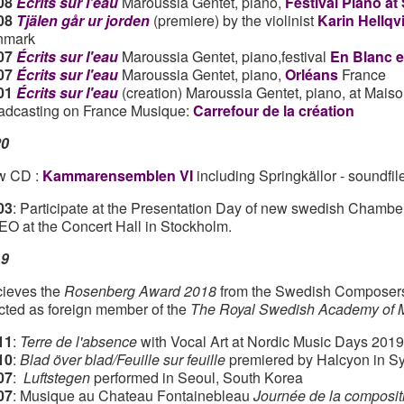
08
Écrits sur l'eau
Maroussia Gentet, piano,
Festival Piano at
08
Tjälen går ur jorden
(premiere) by the violinist
Karin Hellqv
nmark
07
Écrits sur l'eau
Maroussia Gentet, piano,festival
En Blanc e
07
Écrits sur l'eau
Maroussia Gentet, piano,
Orléans
France
01
Écrits sur l'eau
(creation) Maroussia Gentet, piano, at Mais
adcasting on France Musique:
Carrefour de la création
20
 CD :
Kammarensemblen VI
including Springkällor - soundfil
03
: Participate at the Presentation Day of new swedish Chambe
O at the Concert Hall in Stockholm.
19
ieves the
Rosenberg Award 2018
from the Swedish Composers
cted as foreign member of the
The Royal Swedish Academy of 
11
:
Terre de l'absence
with Vocal Art at Nordic Music Days 201
10
:
Blad över blad/Feuille sur feuille
premiered by Halcyon in Sy
07
:
Luftstegen
performed in Seoul, South Korea
07
: Musique au Chateau Fontainebleau
Journée de la composit