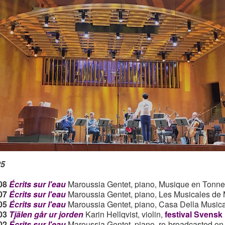
25
08
Écrits sur l'eau
Maroussia Gentet, piano,
Musique en Tonne
07
Écrits sur l'eau
Maroussia Gentet, piano,
Les Musicales de
05
Écrits sur l'eau
Maroussia Gentet, piano, Casa Della Musica 
03
Tjälen går ur jorden
Karin Hellqvist, violin,
festival Svensk
02
Écrits sur l'eau
Maroussia Gentet, piano, re-broadcasted o