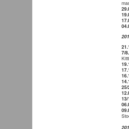
mas
29.
19.
17.
04.
20
21.
7/8
Kit
19.
17.
16.
14.
25/
12
13/
06.
09.
Sto
20