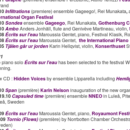
rand
10
Infiltrations
(premiere) ensemble Gageego!, Rei Munakata
,
ernational Organ Festival
.10
Sondes
ensemble
Gageego
, Rei Munakata
,
Gothenburg C
.10
Ambo
Anders Jonhäll, flute and Genivève Martineau, violin,
08
Écrits sur l'eau
Maroussia Gentet, piano, Festival Klasik, R
08
Écrits sur l'eau
Maroussia Gentet,
the International Pian
05
Tjälen går ur jorden
Karin Hellqvist, violin,
Konserthuset
S
21
 piano solo
Écrits sur l'eau
has been selected to the festival
ning.
w CD :
Hidden Voices
by ensemble Lipparella including
Hemli
10
Span
(première)
Karin Nelson
inauguration of the new orga
19.10
Capsuled time
(première)
ensemble
NNEO
in Luleå, Pit
eå, Sweden
09
Écrits sur l'eau
Maroussia Gentet, piano,
Royaumont Festi
.09
Tornio (Flows)
(première)
by Norrbotten Chamber Orchestra
eden)