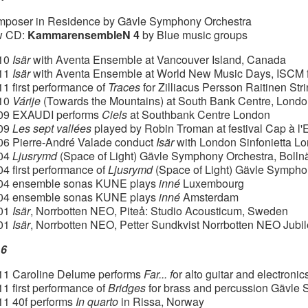
poser in Residence by Gävle Symphony Orchestra
w CD:
KammarensembleN 4
by Blue music groups
.10
Isär
with Aventa Ensemble at Vancouver Island, Canada
.11
Isär
with Aventa Ensemble at World New Music Days, ISCM f
11 first performance of
Traces
for Zilliacus Persson Raitinen Str
.10
Várije
(Towards the Mountains) at South Bank Centre, Lond
09 EXAUDI performs
Ciels
at Southbank Centre London
.09
Les sept vallées
played by Robin Troman at festival Cap à l'
06 Pierre-André Valade conduct
Isär
with London Sinfonietta L
.04
Ljusrymd
(Space of Light) Gävle Symphony Orchestra, Boll
04 first performance of
Ljusrymd
(Space of Light) Gävle Sympho
04 ensemble sonas KUNE plays
inné
Luxembourg
04 ensemble sonas KUNE plays
inné
Amsterdam
.01
Isär
, Norrbotten NEO, Piteå: Studio Acousticum, Sweden
.01
Isär
, Norrbotten NEO, Petter Sundkvist Norrbotten NEO Jubi
16
11 Caroline Delume performs
Far... f
or alto guitar and electronic
11 first performance of
Bridges
for brass and percussion Gävle
11 40f performs
In quarto
in Rissa, Norway