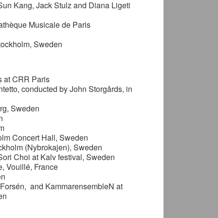
Sun Kang, Jack Stulz and Diana Ligeti
athèque Musicale de Paris
Stockholm, Sweden
s at CRR Paris
etto, conducted by John Storgårds, in
org, Sweden
n
lm
kholm Concert Hall, Sweden
ckholm (Nybrokajen), Sweden
ori Choi at Kalv festival, Sweden
, Vouillé, France
en
rne Forsén, and KammarensembleN at
en