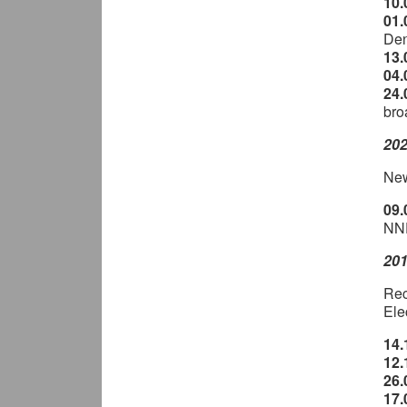
10.
01.
De
13.
04.
24.
bro
20
New
09.
NNE
20
Rec
Ele
14.
12.
26.
17.