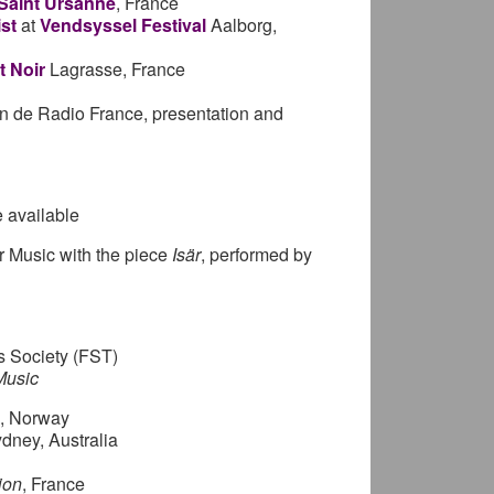
 Saint Ursanne
, France
ist
at
Vendsyssel Festival
Aalborg,
t Noir
Lagrasse, France
on de Radio France, presentation and
e available
r Music with the piece
Isär
, performed by
 Society (FST)
Music
9, Norway
dney, Australia
ion
, France