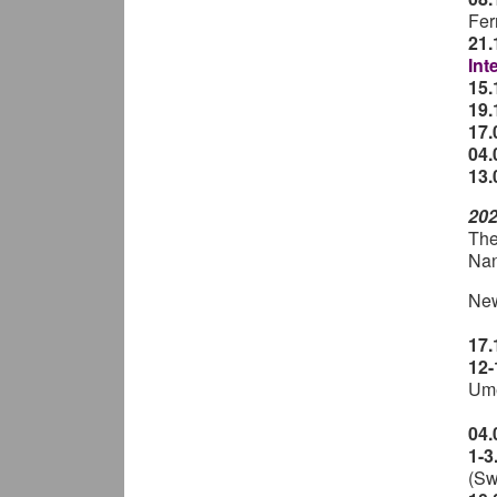
Fer
21.
Int
15
19
17.
04.
13.
20
The
Nan
Ne
17.
12-
Um
04.
1-3
(Sw