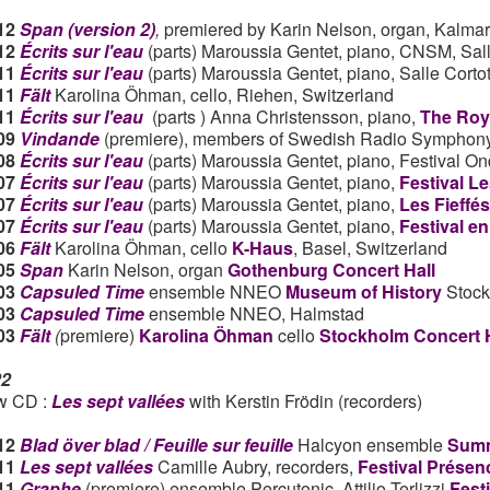
12
Span (version 2)
,
premiered by Karin Nelson, organ, Kalma
12
Écrits sur l'eau
(parts) Maroussia Gentet, piano, CNSM, Sall
.11
Écrits sur l'eau
(parts) Maroussia Gentet, piano, Salle Cortot
.11
Fält
Karolina Öhman, cello, Riehen, Switzerland
.11
Écrits sur l'eau
(parts ) Anna Christensson, piano,
The Roy
09
Vindande
(premiere), members of Swedish Radio Symphony
08
Écrits sur l'eau
(parts)
Maroussia Gentet, piano, Festival O
07
Écrits sur l'eau
(parts)
Maroussia Gentet, piano,
Festival Le
07
Écrits sur l'eau
(parts)
Maroussia Gentet, piano,
Les Fieffé
07
Écrits sur l'eau
(parts)
Maroussia Gentet, piano,
Festival en
.06
Fält
Karolina Öhman, cello
K-Haus
, Basel, Switzerland
.05
Span
Karin Nelson, organ
Gothenburg Concert Hall
.03
Capsuled Time
ensemble NNEO
Museum of History
Stock
.03
Capsuled Time
ensemble NNEO, Halmstad
03
Fält
(
premiere)
Karolina Öhman
cello
Stockholm Concert H
22
 CD :
Les sept vallées
with Kerstin Frödin (recorders)
.12
Blad över blad / Feuille sur feuille
Halcyon ensemble
Summ
.11
Les sept vallées
Camille Aubry, recorders,
Festival Présen
11
Graphe
(premiere) ensemble Percutonic, Attilio Terlizzi
Fest