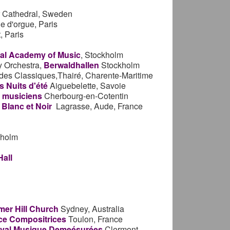
r Cathedral, Sweden
e d'orgue, Paris
, Paris
al Academy of Music
, Stockholm
 Orchestra,
Berwaldhallen
Stockholm
ndes Classiques,Thairé, Charente-Maritime
s Nuits d'été
Aiguebelette, Savoie
s musiciens
Cherbourg-en-Cotentin
 Blanc et Noir
Lagrasse, Aude, France
holm
all
er Hill Church
Sydney, Australia
ce Compositrices
Toulon, France
ival Musique Demeésurées
Clermont-