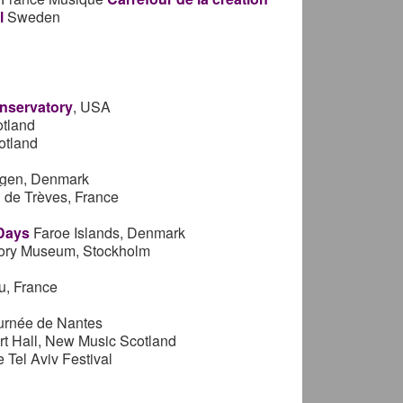
l
Sweden
onservatory
, USA
tland
otland
agen, Denmark
 de Trèves, France
Days
Faroe Islands, Denmark
tory Museum, Stockholm
u, France
ournée de Nantes
t Hall, New Music Scotland
 Tel Aviv Festival