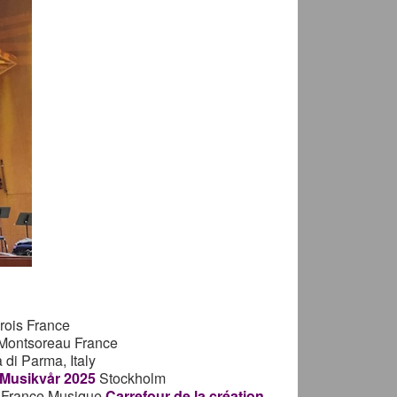
rois
France
 Montsoreau
France
di Parma, Italy
 Musikvår 2025
Stockholm
n France Musique
Carrefour de la création