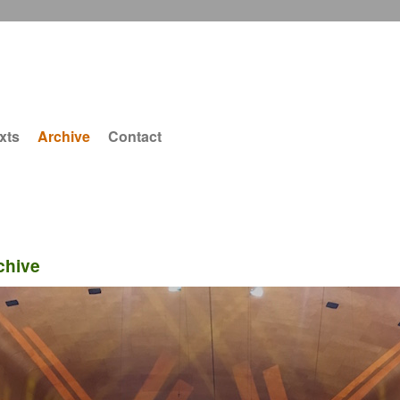
xts
Archive
Contact
chive