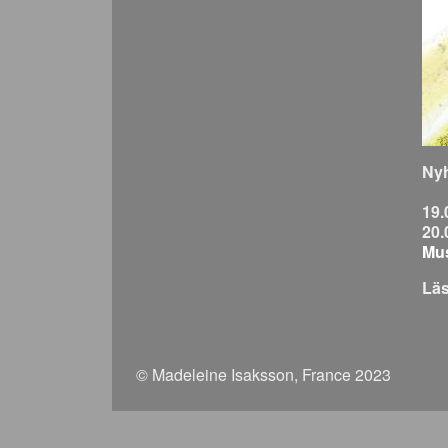
Nyh
19.
20.
Mus
Lä
© Madeleine Isaksson, France 2023