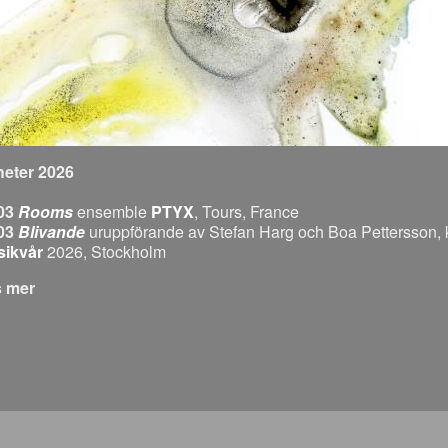
eter 2026
03
Rooms
ensemble
PTYX
, Tours, France
03
Blivande
uruppförande av Stefan Harg och Boa Pettersson, kl
ikvår
2026, Stockholm
om Välkommen!
s mer